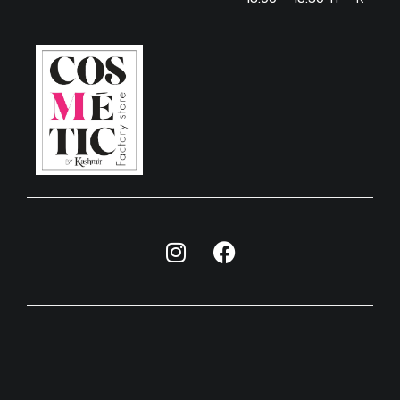
האתר פותח ועוצב ע"י חברת הפרסום וסטודיו לגרפיקה ET-MA​