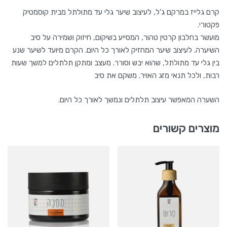
ק
רם
גלייז
במרקם
ג’ל,
לעיצוב
שיער
גלי
עד
מתולתל
מבית קוסמטיק
פקטורי.
מועשר בחלבון קרטין טהור,
המסייע
בשיקום,
חיזוק
ושמירה
על
סיב
השיערה.
לעיצוב
שיער
המחזיק
לאורך
כל
היום.
הקרם
מיועד
לשיער
שנע
בין
גלי
עד
מתולתל,
שהוא
יבש
וסורר.
מעצב
ומתקן
תלתלים
למשך
שעות
רבות,
ולכל
תנאי
מזג
האויר.
משקם
את
סיב
השערה
המאפשר
עיצוב
תלתלים
ונמשך
לאורך
כל
היום.
מוצרים קשורים