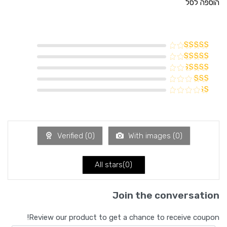
הוספה לסל
דורג
5
מתוך
5
דורג
4
מתוך 5
דורג
3
מתוך 5
דורג
2
דורג
מתוך
1
5
מתוך
5
Verified (
0
)
With images (
0
)
All stars(
0
)
Join the conversation
Review our product to get a chance to receive coupon!