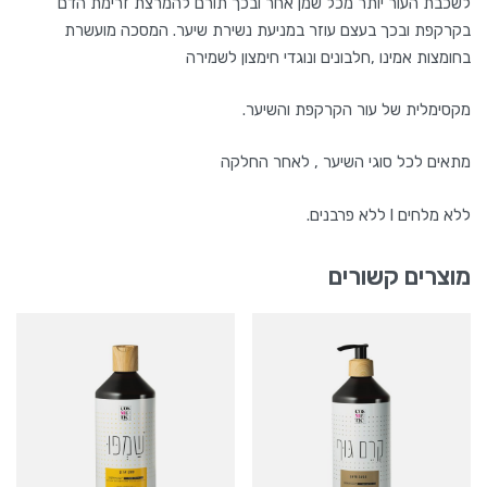
לשכבת העור יותר
מכל
שמן
אחר
ובכך
תורם
להמרצת
זרימת
הדם
בקרקפת
ובכך בעצם עוזר במניעת נשירת שיער. המסכה מועשרת
בחומצות
אמינו
,חלבונים
ונוגדי
חימצון
לשמירה
מקסימלית
של
עור
הקרקפת
והשיער.
מתאים
לכל
סוגי
השיער
,
לאחר
החלקה
ללא מלחים l ללא פרבנים.
מוצרים קשורים